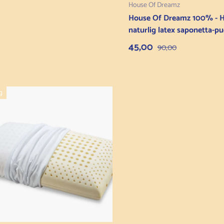
House Of Dreamz
House Of Dreamz 100% - H-
naturlig latex saponetta-p
Salgspris
Normalpris
45,00
90,00
g
Læg i kurv