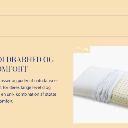
Salg
OLDBARHED OG
OMFORT
asser og puder af naturlatex er
t for deres lange levetid og
r en unik kombination af støtte
omfort.
Læg i kurv