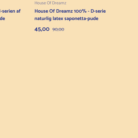
House Of Dreamz
serien af
House Of Dreamz 100% - D-serie
ude
naturlig latex saponetta-pude
Salgspris
Normalpris
45,00
90,00