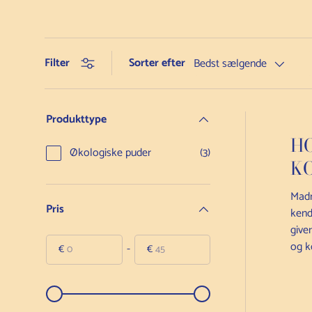
Sorter efter
Filter
Bedst sælgende
Produkttype
H
Økologiske puder
(3)
K
Madr
Pris
kend
give
og k
-
€
€
Fra
Til
Fra
Til