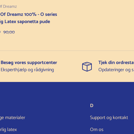
Of Dreamz
Of Dreamz 100% - O series
ig Latex saponetta pude
pris
Normalpris
0
90,00
Besøg vores supportcenter
Tjek din ordresta
Eksperthjælp og rådgivning
Opdateringer og s
D
ige materialer
Support og kontakt
lig latex
Om os