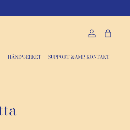
eturret.
Log ind
Taske
HÅNDVÆRKET
SUPPORT &AMP; KONTAKT
tta