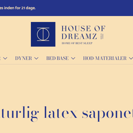
Sov roligt: Handl trygt med vores 14-dages r
R
DYNER
BED BASE
HOD-MATERIALER
turlig latex sapone