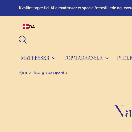
Spring til indhold
DA
Søg efter
MATRESSER
TOPMADRASSER
PUDE
Hjem
Naturlig latex saponetta
Na