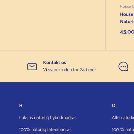
House 
House 
Naturl
Salgs
45,0
Kontakt os
Vi svarer inden for 24 timer
H
O
Luksus naturlig hybridmadras
Alle naturl
100% naturlig latexmadras
100 % natur