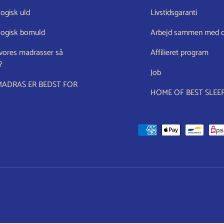
ogisk uld
Livstidsgaranti
logisk bomuld
Arbejd sammen med 
 vores madrasser så
Affilieret program
?
Job
MADRAS ER BEDST FOR
HOME OF BEST SLEE
Accepterede betalingsmetoder