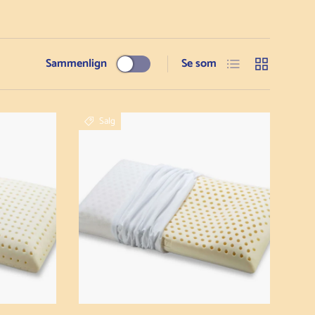
Liste
Gitter
Sammenlign
Se som
Salg
Læg i kurv